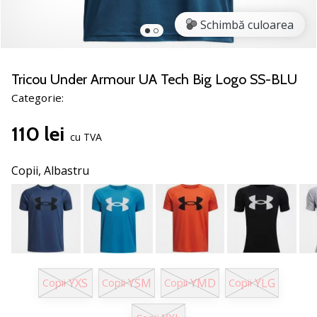
nostru
de
Schimbă culoarea
baschet
Ești
un
Tricou Under Armour UA Tech Big Logo SS-BLU
fan
Categorie:
al
baschetului
110 lei
ca
cu TVA
și
noi?
Copii,
Albastru
Alătură-
te
nouă
ca
Ambasador
al
brandului.
YXS
YSM
YMD
YLG
Copii
Copii
Copii
Copii