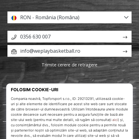
RON - România (Româna)
0356 630 007
info@weplaybasketball.ro
Trimite cerere de retragere
Despre noi
Servicii clienți