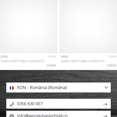
RON - România (Româna)
0356 630 007
info@weplaybasketball.ro