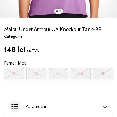
nostru
de
baschet
Ești
un
Maiou Under Armour UA Knockout Tank-PPL
fan
Categorie:
al
baschetului
148 lei
ca
cu TVA
și
noi?
Femei,
Mov
Alătură-
te
S
M
L
XS
XL
nouă
ca
Ambasador
al
brandului.
Parametrii