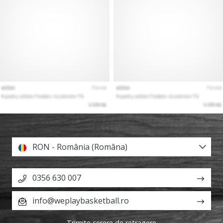
RON - România (Româna)
0356 630 007
info@weplaybasketball.ro
Trimite cerere de retragere